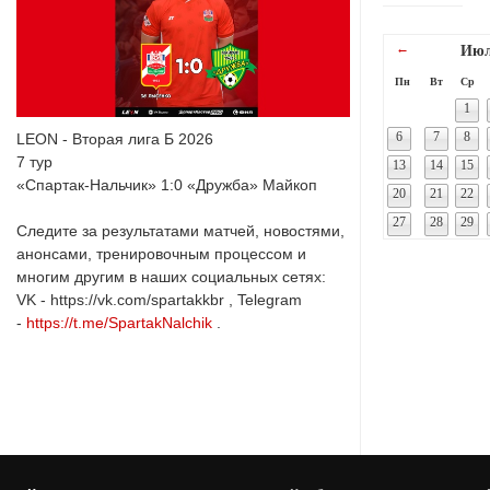
←
Июл
Пн
Вт
Ср
1
6
7
8
LEON - Вторая лига Б 2026
7 тур
13
14
15
«Спартак-Нальчик» 1:0 «Дружба» Майкоп
20
21
22
27
28
29
Следите за результатами матчей, новостями,
анонсами, тренировочным процессом и
многим другим в наших социальных сетях:
VK - https://vk.com/spartakkbr , Telegram
-
https://t.me/SpartakNalchik
.