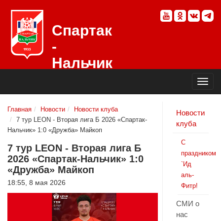
Спартак
-
Нальчик
Официальный
сайт
футбольного
клуба
Главная
Новости
Новости клуба
Новости
7 тур LEON - Вторая лига Б 2026 «Спартак-
клуба
Нальчик» 1:0 «Дружба» Майкоп
С
7 тур LEON - Вторая лига Б
праздником
2026 «Спартак-Нальчик» 1:0
`Ид
«Дружба» Майкоп
аль-
18:55, 8 мая 2026
Фитр!
СМИ о
нас