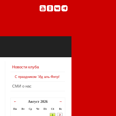
Новости клуба
С праздником `Ид аль-Фитр!
СМИ о нас
←
→
Август 2026
Пн
Вт
Ср
Чт
Пт
Сб
Вс
1
2