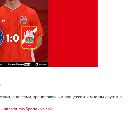
»
остями, анонсами, тренировочным процессом и многим другим в
m -
https://t.me/SpartakNalchik
.