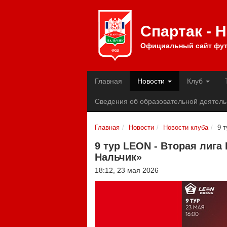
Спартак - 
Официальный сайт фут
Главная
Новости
Клуб
Сведения об образовательной деятель
Главная
Новости
Новости клуба
9 
9 тур LEON - Вторая лига 
Нальчик»
18:12, 23 мая 2026