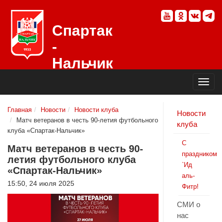
Спартак
-
Нальчик
Официальный
сайт
футбольного
клуба
Главная
Новости
Новости клуба
Новости
Матч ветеранов в честь 90-летия футбольного
клуба
клуба «Спартак-Нальчик»
С
Матч ветеранов в честь 90-
праздником
летия футбольного клуба
`Ид
«Спартак-Нальчик»
аль-
15:50, 24 июля 2025
Фитр!
СМИ о
нас