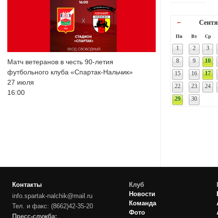
←
Сентя
Пн
Вт
Ср
1
2
3
8
9
10
Матч ветеранов в честь 90-летия
футбольного клуба «Спартак-Нальчик»
15
16
17
27 июля
22
23
24
16:00
29
30
Контакты
Клуб
Новости
info.spartak-nalchik@mail.ru
Команда
Тел. и факс: (8662)42-35-20
Фото
Пресс-служба: