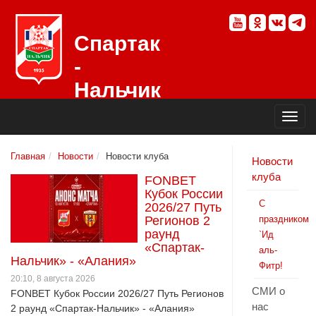
Спартак
-
Нальчик
Официальный
сайт
футбольного
клуба
Главная
Новости
Новости клуба
Новости
клуба
FONBET
Кубок России
С
2026/27 Путь
Регионов 2
праздником
раунд
`Ид
«Спартак-
аль-
Нальчик» - «Алания»
Фитр!
20:10, 8 августа 2026
СМИ о
FONBET Кубок России 2026/27 Путь Регионов
нас
2 раунд «Спартак-Нальчик» - «Алания»