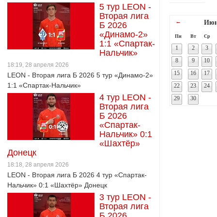
5 тур LEON -
Вторая лига
←
Июн
Б 2026
«Динамо-2»
Пн
Вт
Ср
1:1 «Спартак-
1
2
3
Нальчик»
8
9
10
18:19, 28 апреля 2026
15
16
17
LEON - Вторая лига Б 2026 5 тур «Динамо-2»
1:1 «Спартак-Нальчик»
22
23
24
4 тур LEON -
29
30
Вторая лига
Б 2026
«Спартак-
Нальчик» 0:1
«Шахтёр»
Донецк
18:18, 28 апреля 2026
LEON - Вторая лига Б 2026 4 тур «Спартак-
Нальчик» 0:1 «Шахтёр» Донецк
3 тур LEON -
Вторая лига
Б 2026