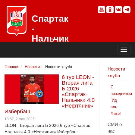
Спартак
-
Нальчик
Официальный
сайт
футбольного
клуба
Главная
Новости
Новости клуба
Новости
клуба
6 тур LEON -
Вторая лига
С
Б 2026
«Спартак-
праздником
Нальчик» 4:0
`Ид
«Нефтяник»
аль-
Избербаш
Фитр!
18:57, 2 мая 2026
СМИ о
LEON - Вторая лига Б 2026 6 тур «Спартак-
нас
Нальчик» 4:0 «Нефтяник» Избербаш