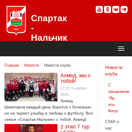
Спартак
-
Нальчик
Официальный
сайт
футбольного
клуба
Главная
Новости
Новости клуба
Новости
клуба
Ахмед, мы с
тобой!
С
17:22, 6 ноября
праздником
2025
`Ид
Ахмед
аль-
Шампаров каждый день борется с болезнью,
Фитр!
но не теряет улыбку и любовь к футболу. Вся
семья «Спартак-Нальчик» с тобой, Ахмед!
СМИ о
2 этап 7 тур
нас