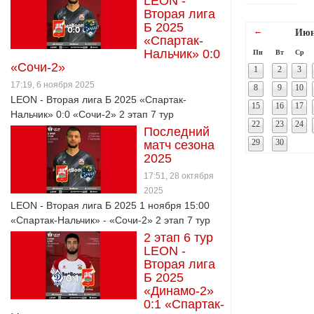
LEON -
Вторая лига
Б 2025
←
Июн
«Спартак-
Нальчик» 0:0
Пн
Вт
Ср
«Сочи-2»
1
2
3
17:19, 6 ноября 2025
8
9
10
LEON - Вторая лига Б 2025 «Спартак-
15
16
17
Нальчик» 0:0 «Сочи-2» 2 этап 7 тур
22
23
24
Последний
29
30
матч сезона
2025
17:51, 28 октября
2025
LEON - Вторая лига Б 2025 1 ноября 15:00
«Спартак-Нальчик» - «Сочи-2» 2 этап 7 тур
2 этап 6 тур
LEON -
Вторая лига
Б 2025
«Динамо-2»
0:1 «Спартак-