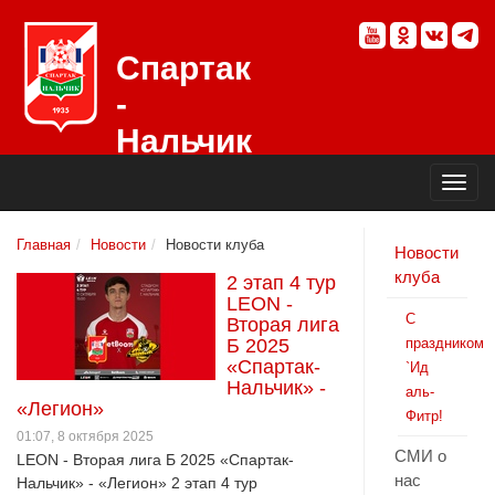
Спартак
-
Нальчик
Официальный
сайт
футбольного
клуба
Главная
Новости
Новости клуба
Новости
клуба
2 этап 4 тур
LEON -
С
Вторая лига
Б 2025
праздником
«Спартак-
`Ид
Нальчик» -
аль-
«Легион»
Фитр!
01:07, 8 октября 2025
СМИ о
LEON - Вторая лига Б 2025 «Спартак-
нас
Нальчик» - «Легион» 2 этап 4 тур