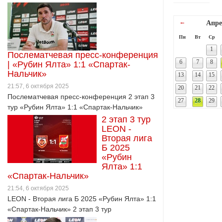
←
Апре
Пн
Вт
Ср
1
Послематчевая пресс-конференция
6
7
8
| «Рубин Ялта» 1:1 «Спартак-
Нальчик»
13
14
15
21:57, 6 октября 2025
20
21
22
Послематчевая пресс-конференция 2 этап 3
27
28
29
тур «Рубин Ялта» 1:1 «Спартак-Нальчик»
2 этап 3 тур
LEON -
Вторая лига
Б 2025
«Рубин
Ялта» 1:1
«Спартак-Нальчик»
21:54, 6 октября 2025
LEON - Вторая лига Б 2025 «Рубин Ялта» 1:1
«Спартак-Нальчик» 2 этап 3 тур