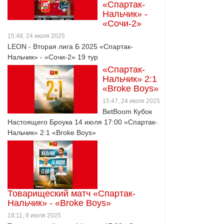
«Спартак-
Нальчик» -
«Сочи-2»
15:48, 24 июля 2025
LEON - Вторая лига Б 2025 «Спартак-
Нальчик» - «Сочи-2» 19 тур
«Спартак-
Нальчик» 2:1
«Broke Boys»
15:47, 24 июля 2025
BetBoom Кубок
Настоящего Броука 14 июля 17:00 «Спартак-
Нальчик» 2:1 «Broke Boys»
Товарищеский матч «Спартак-
Нальчик» - «Broke Boys»
18:11, 9 июля 2025