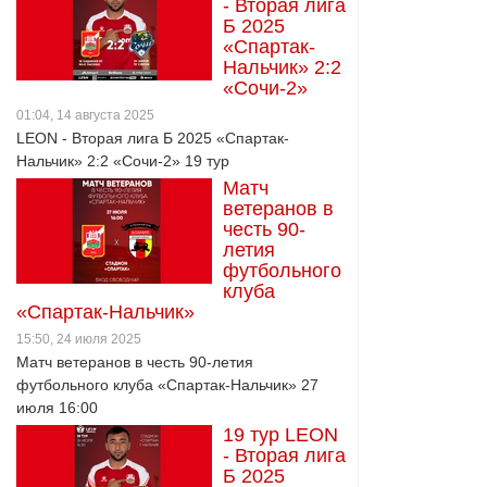
- Вторая лига
Б 2025
«Спартак-
Нальчик» 2:2
«Сочи-2»
01:04, 14 августа 2025
LEON - Вторая лига Б 2025 «Спартак-
Нальчик» 2:2 «Сочи-2» 19 тур
Матч
ветеранов в
честь 90-
летия
футбольного
клуба
«Спартак-Нальчик»
15:50, 24 июля 2025
Матч ветеранов в честь 90-летия
футбольного клуба «Спартак-Нальчик» 27
июля 16:00
19 тур LEON
- Вторая лига
Б 2025