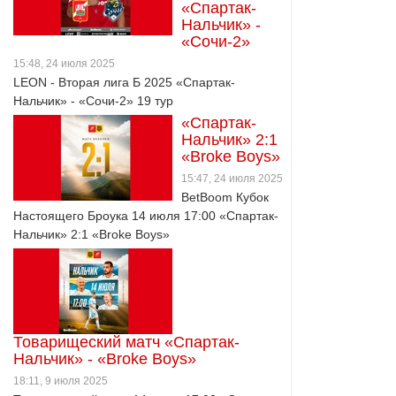
«Спартак-
Нальчик» -
«Сочи-2»
15:48, 24 июля 2025
LEON - Вторая лига Б 2025 «Спартак-
Нальчик» - «Сочи-2» 19 тур
«Спартак-
Нальчик» 2:1
«Broke Boys»
15:47, 24 июля 2025
BetBoom Кубок
Настоящего Броука 14 июля 17:00 «Спартак-
Нальчик» 2:1 «Broke Boys»
Товарищеский матч «Спартак-
Нальчик» - «Broke Boys»
18:11, 9 июля 2025