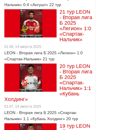
Нальчик» 0:4 «Ангушт» 22 тур
21 тур LEON
- Вторая лига
Б 2025
«Легион» 1:0
«Спартак-
Нальчик»
01:08, 14 августа 2025
LEON - Вторая лига Б 2025 «Легион» 1:0
«Спартак-Нальчик» 21 тур
20 тур LEON
- Вторая лига
Б 2025
«Спартак-
Нальчик» 1:1
«Кубань
Холдинг»
01:07, 14 августа 2025
LEON - Вторая лига Б 2025 «Спартак-
Нальчик» 1:1 «Кубань Холдинг» 20 тур
19 тур LEON