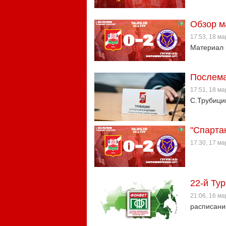
Обзор м
17:53, 18 м
Материал 
Послема
17:51, 18 м
С.Трубици
"Спартак
17:30, 17 м
22-й Тур
21:06, 16 м
расписани