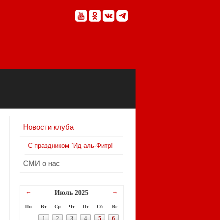
Новости клуба
С праздником `Ид аль-Фитр!
СМИ о нас
←
→
Июль 2025
Пн
Вт
Ср
Чт
Пт
Сб
Вс
1
2
3
4
5
6