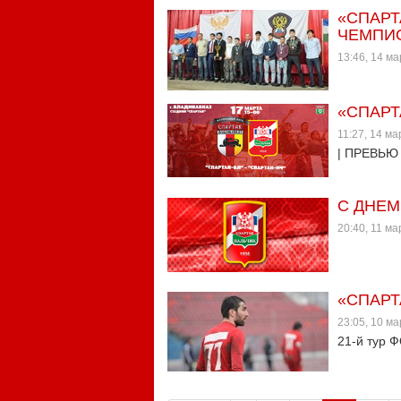
«СПАРТ
ЧЕМПИО
13:46, 14 м
«СПАРТ
11:27, 14 м
| ПРЕВЬЮ
С ДНЕМ
20:40, 11 м
«СПАРТ
23:05, 10 м
21-й тур 