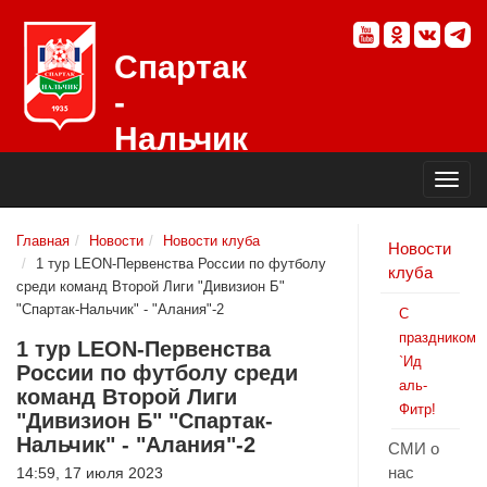
Спартак
-
Нальчик
Официальный
сайт
футбольного
клуба
Главная
Новости
Новости клуба
Новости
1 тур LEON-Первенства России по футболу
клуба
среди команд Второй Лиги "Дивизион Б"
"Спартак-Нальчик" - "Алания"-2
С
праздником
1 тур LEON-Первенства
`Ид
России по футболу среди
аль-
команд Второй Лиги
Фитр!
"Дивизион Б" "Спартак-
Нальчик" - "Алания"-2
СМИ о
нас
14:59, 17 июля 2023