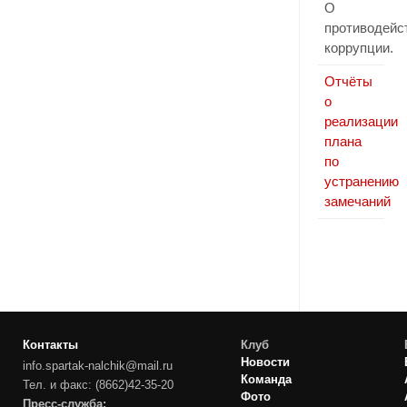
О
противодейс
коррупции.
Отчёты
о
реализации
плана
по
устранению
замечаний
Контакты
Клуб
Новости
info.spartak-nalchik@mail.ru
Команда
Тел. и факс: (8662)42-35-20
Фото
Пресс-служба: