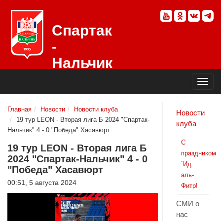
Спартак
-
Нальчик
Официальный
сайт
футбольного
клуба
Главная
Новости
Новости клуба
Новости
19 тур LEON - Вторая лига Б 2024 "Спартак-
клуба
Нальчик" 4 - 0 "Победа" Хасавюрт
С
19 тур LEON - Вторая лига Б
праздником
2024 "Спартак-Нальчик" 4 - 0
`Ид
"Победа" Хасавюрт
аль-
00:51, 5 августа 2024
Фитр!
СМИ о
нас