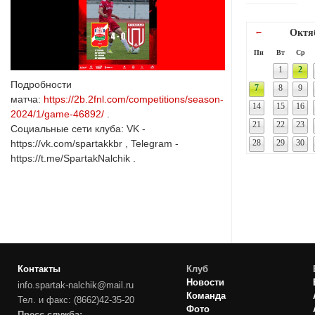
←
Октя
Пн
Вт
Ср
1
2
Подробности
7
8
9
матча:
https://2b.2fnl.com/competitions/season-
14
15
16
2024/1/game-46892/
.
21
22
23
Социальные сети клуба: VK -
28
29
30
https://vk.com/spartakkbr , Telegram -
https://t.me/SpartakNalchik .
Контакты
Клуб
Новости
info.spartak-nalchik@mail.ru
Команда
Тел. и факс: (8662)42-35-20
Фото
Пресс-служба: