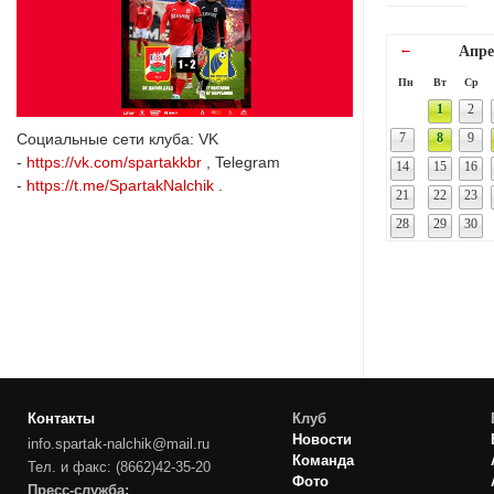
←
Апре
Пн
Вт
Ср
1
2
Социальные сети клуба: VK
7
8
9
-
https://vk.com/spartakkbr
, Telegram
14
15
16
-
https://t.me/SpartakNalchik
.
21
22
23
28
29
30
Контакты
Клуб
Новости
info.spartak-nalchik@mail.ru
Команда
Тел. и факс: (8662)42-35-20
Фото
Пресс-служба: