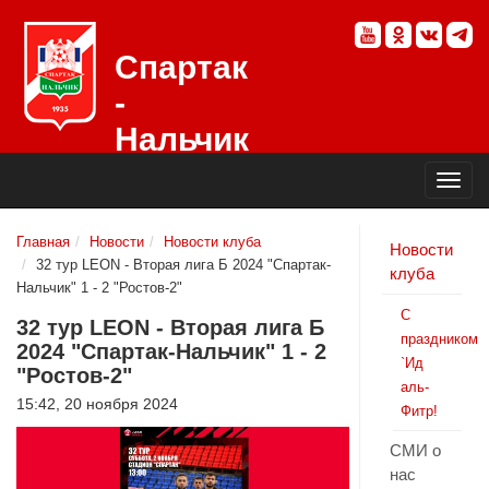
Спартак
-
Нальчик
Официальный
сайт
футбольного
клуба
Главная
Новости
Новости клуба
Новости
32 тур LEON - Вторая лига Б 2024 "Спартак-
клуба
Нальчик" 1 - 2 "Ростов-2"
С
32 тур LEON - Вторая лига Б
праздником
2024 "Спартак-Нальчик" 1 - 2
`Ид
"Ростов-2"
аль-
15:42, 20 ноября 2024
Фитр!
СМИ о
нас