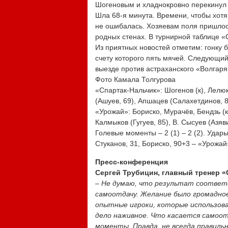
Шогеновым и хладнокровно перекинул 
Шла 68-я минута. Времени, чтобы хотя
не ошибалась. Хозяевам поля пришлос
родных стенах. В турнирной таблице «
Из приятных новостей отметим: гонку
счету которого пять мячей. Следующи
выезде против астраханского «Волгаря
Фото Камала Толгурова
«Спартак-Нальчик»: Шогенов (к), Лелюк
(Ашуев, 69), Апшацев (Салахетдинов, 8
«Урожай»: Бориско, Мурачёв, Бендзь (
Калмыков (Гугуев, 85), В. Сысуев (Азяв
Голевые моменты – 2 (1) – 2 (2). Удары 
Стуканов, 31, Бориско, 90+3 – «Урожай
Пресс-конференция
Сергей Трубицин, главный тренер «
–
Не думаю, что результат соответ
самоотдачу. Желание было громадное,
опытные игроки, которые использов
дело наживное. Что касается самоотд
моменты. Правда, не всегда правильн