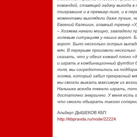
командой, ставящей задачу выхода в
поигравшие и в премьер-лиге, и в пе
моментами выглядели даже лучше, ч
Евгений Калешин, главный тренер «У
–
Хозяева начали мощно, завладели п
голевым ситуациям у наших ворот. Б
ворот. Было несколько острых выпад
мяч. В перерыве произвели несколько
сказать, что у обеих команд плохо «
и играть в комбинационный футбол 
поля, мы сосредоточились на подбора
хозяев, который забил прекрасный м
мы смогли выжать максимум из возни
Нальчике всегда тяжело играть, пот
достаточно энергично. У меня есть о
что смогли обыграть такого соперни
Альберт ДЫШЕКОВ КБП
http://kbpravda.ru/node/22224