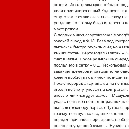
потери. Из-за травм красно-белые нед
дисквалифицированный Кадыкоев, котор
стартовом составе оказалось сразу шес
рождения, а потому было интересно по
мастерством.
С первых минут спартаковская молодёж
задачей выход в ФНЛ. Взяв под контр
пытались быстро открыть счёт, но нат
линию гостей. Верховодил капитан – 3
счёт в матче. После розыгрыша очередн
послал его в сетку – 0:1. Несколькими
заданию тренеров игравший то на одн
краю и пробил из отличной позиции вы
После перерыва картина матча не изме
играли по счёту, уповая на контратаки
вновь отличился дуэт Бажев – Машуков
удар с почтительного от штрафной пло
шансов голкиперу Бориско. Тут же спа
травму, покинул поле один из столпо
порядке пришлось перестраивать обор
после вынужденной замены. Нурисов, п