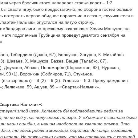
мяч через бросившегося наперерез стража ворот – 1:2.
 бы спасти игру, было предостаточно, но оборона гостей больше
ь потерпеть первое обидное поражение в сезоне, случившееся в
Спартак-Нальчик» опустился на пятую строчку.
 бомбардиров лиги по-прежнему возглавляет Хачим Машуков, на
й матч подопечные Трубицина проведут девятого сентября на
».
аев, Тебердиев (Дохов, 67), Белоусов, Хагуров, К. Михайлов
3), Шаваев, Х. Машуков, Бажев, Бацев (Талабко, 87).
к), Джумаев, Абазов, Пономарёв (Шереметов, 82), Нурисов,
ин, 90+1), Воронкин (Соблиров, 71), Стуканов.
(в створ ворот) – 8 (2) – 6 (3). Угловые – 8:3. Предупреждения:
»; Лелюкаев, 59, Ашуев, 89 – «Спартак-Нальчик».
Спартака-Нальчик»:
ствует этой игре. Хотелось бы поблагодарить ребят за
 но не всё у нас получилось по игре. У «Урожая» в составе были
али наши ошибки, а нашим наоборот не хватило опыта. Это
ачи, то здесь ребята молодцы, боролись до конца, создавали
о играли. Но опять-таки скажу, что мы столкнулись с хорошей