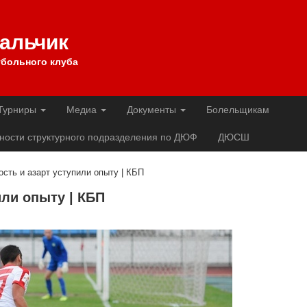
Нальчик
больного клуба
Турниры
Медиа
Документы
Болельщикам
ности структурного подразделения по ДЮФ
ДЮСШ
сть и азарт уступили опыту | КБП
или опыту | КБП