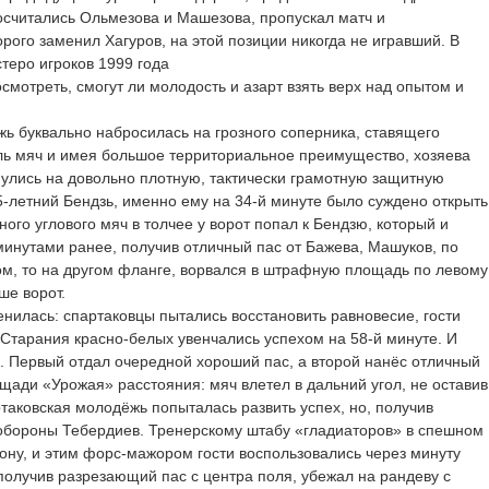
осчитались Ольмезова и Машезова, пропускал матч и
ого заменил Хагуров, на этой позиции никогда не игравший. В
теро игроков 1999 года
смотреть, смогут ли молодость и азарт взять верх над опытом и
ь буквально набросилась на грозного соперника, ставящего
оль мяч и имея большое территориальное преимущество, хозяева
кнулись на довольно плотную, тактически грамотную защитную
5-летний Бендзь, именно ему на 34-й минуте было суждено открыть
ого углового мяч в толчее у ворот попал к Бендзю, который и
 минутами ранее, получив отличный пас от Бажева, Машуков, по
ом, то на другом фланге, ворвался в штрафную площадь по левому
ше ворот.
нилась: спартаковцы пытались восстановить равновесие, гости
. Старания красно-белых увенчались успехом на 58-й минуте. И
. Первый отдал очередной хороший пас, а второй нанёс отличный
щади «Урожая» расстояния: мяч влетел в дальний угол, не оставив
ртаковская молодёжь попыталась развить успех, но, получив
в обороны Тебердиев. Тренерскому штабу «гладиаторов» в спешном
ону, и этим форс-мажором гости воспользовались через минуту
олучив разрезающий пас с центра поля, убежал на рандеву с