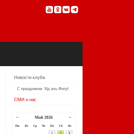
Новости клуба
С праздником `Ид аль-Фитр!
СМИ о нас
←
→
Май 2026
Пн
Вт
Ср
Чт
Пт
Сб
Вс
1
2
3