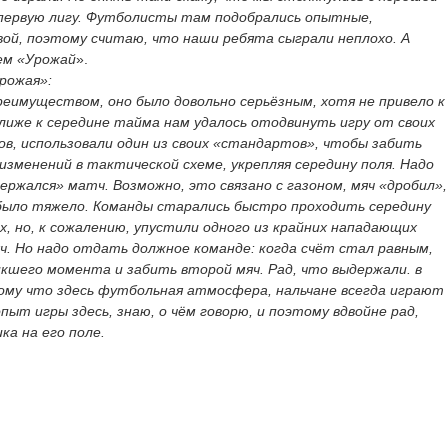
 первую лигу. Футболисты там подобрались опытные,
рвой, поэтому считаю, что наши ребята сыграли неплохо. А
ем «Урожай
».
рожая»:
реимуществом, оно было довольно серьёзным, хотя не привело к
лиже к середине тайма нам удалось отодвинуть игру от своих
ов, использовали один из своих «стандартов», чтобы забить
 изменений в тактической схеме, укрепляя середину поля. Надо
держался» матч. Возможно, это связано с газоном, мяч «дробил»,
было тяжело. Команды старались быстро проходить середину
х, но, к сожалению, упустили одного из крайних нападающих
яч. Но надо отдать должное команде: когда счёт стал равным,
кшего момента и забить второй мяч. Рад, что выдержали. в
ому что здесь футбольная атмосфера, нальчане всегда играют
пыт игры здесь, знаю, о чём говорю, и поэтому вдвойне рад,
ка на его поле.