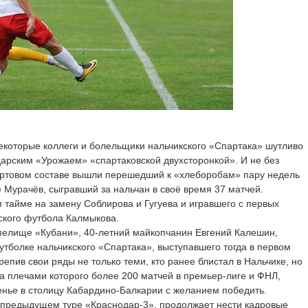
екоторые коллеги и болельщики нальчикского «Спартака» шутливо
арским «Урожаем» «спартаковской двухсторонкой». И не без
тартовом составе вышли перешедший к «хлеборобам» пару недель
е Мурачёв, сыгравший за нальчан в своё время 37 матчей.
 тайме на замену Соблирова и Гугуева и игравшего с первых
ского футбола Калмыкова.
пелище «Кубани», 40-летний майкопчанин Евгений Калешин,
утболке нальчикского «Спартака», выступавшего тогда в первом
крепив свои ряды не только теми, кто ранее блистал в Нальчике, но
за плечами которого более 200 матчей в премьер-лиге и ФНЛ,
нье в столицу Кабардино-Балкарии с желанием победить.
в предыдущем туре «Краснодар-3», продолжает нести кадровые