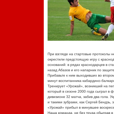
При взгляде на стартовые протоколы н
окрестили предстоящую игру с краснод
оснований: в рядах краснодарцев в с
назад Абазов и его напарник по защит
Прибавьте к ним выходивших во втором
минут воспитанника кабардино-балкар
Тренирует «Урожай», возникший на пе
который в сезоне 2000 года сыграл в ф
дивизионе 32 матча, забив два гола. У
и такими зубрами, как Сергей Бендзь, 
«Урожай» прибыл в минувшее воскресе
Наша команда, не без труда обыграв 