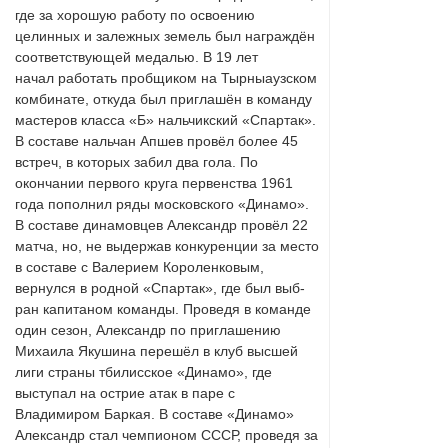
где за хорошую работу по освоению
целинных и залежных земель был награждён
соответствующей медалью. В 19 лет
начал работать пробщиком на Тырныаузском
комбинате, откуда был приглашён в команду
мастеров класса «Б» нальчикский «Спартак».
В составе нальчан Апшев провёл более 45
встреч, в которых забил два гола. По
окончании первого круга первенства 1961
года пополнил ряды московского «Динамо».
В составе динамовцев Александр провёл 22
матча, но, не выдержав конкуренции за место
в составе с Валерием Короленковым,
вернулся в родной «Спартак», где был выб-
ран капитаном команды. Проведя в команде
один сезон, Александр по приглашению
Михаила Якушина перешёл в клуб высшей
лиги страны тбилисское «Динамо», где
выступал на острие атак в паре с
Владимиром Баркая. В составе «Динамо»
Александр стал чемпионом СССР, проведя за