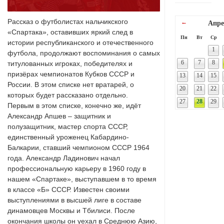
Рассказ о футболистах нальчикского
←
Апре
«Спартака», оставивших яркий след в
Пн
Вт
Ср
истории республиканского и отечественного
1
футбола, продолжают воспоминания о самых
6
7
8
титулованных игроках, победителях и
призёрах чемпионатов Кубков СССР и
13
14
15
России. В этом списке нет вратарей, о
20
21
22
которых будет рассказано отдельно.
27
28
29
Первым в этом списке, конечно же, идёт
Александр Апшев – защитник и
полузащитник, мастер спорта СССР,
единственный уроженец Кабардино-
Балкарии, ставший чемпионом СССР 1964
года. Александр Ладинович начал
профессиональную карьеру в 1960 году в
нашем «Спартаке», выступавшем в то время
в классе «Б» СССР. Известен своими
выступлениями в высшей лиге в составе
динамовцев Москвы и Тбилиси. После
окончания школы он уехал в Среднюю Азию,