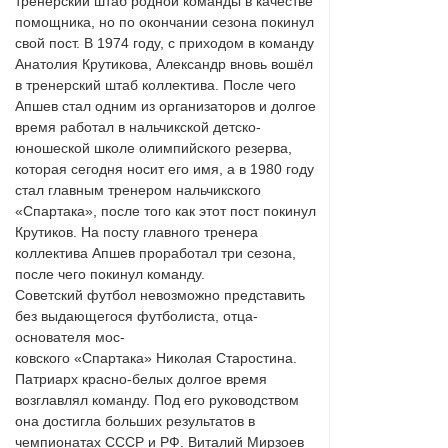
тренерский штаб родной команды в качестве
помощника, но по окончании сезона покинул
свой пост. В 1974 году, с приходом в команду
Анатолия Крутикова, Александр вновь вошёл
в тренерский штаб коллектива. После чего
Апшев стал одним из организаторов и долгое
время работал в нальчикской детско-
юношеской школе олимпийского резерва,
которая сегодня носит его имя, а в 1980 году
стал главным тренером нальчикского
«Спартака», после того как этот пост покинул
Крутиков. На посту главного тренера
коллектива Апшев проработал три сезона,
после чего покинул команду.
Советский футбол невозможно представить
без выдающегося футболиста, отца-
основателя мос-
ковского «Спартака» Николая Старостина.
Патриарх красно-белых долгое время
возглавлял команду. Под его руководством
она достигла больших результатов в
чемпионатах СССР и РФ. Виталий Мирзоев