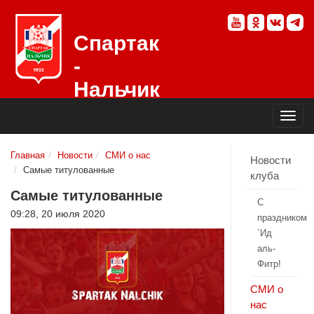
Спартак
-
Нальчик
Официальный
сайт
футбольного
клуба
Главная
Новости
СМИ о нас
Новости
Самые титулованные
клуба
Самые титулованные
С
09:28, 20 июля 2020
праздником
`Ид
аль-
Фитр!
СМИ о
нас