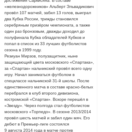
достижения Саркисяна. В составе
«железнодорожников» Альберт Эльвадикович
провёл 107 матчей, забил 13 голов, выиграл
два Кубка России, трижды становился
серебряным призёром чемпионата, а также
один раз бронзовым, дважды доходил до
полуфинала Кубка обладателей Кубков и
попал в список из 33 лучших футболистов
сезона в 1999 году.
Резиуан Мирзов, полузащитник, ныне
защищающий цвета московского «Спартака»,
за «Спартак» нальчикский провёл всего одну
игру. Начал заниматься футболом в
спецклассе нальчикской 31-й школы. После
единственного матча в составе красно-белых
перебрался в клуб второго дивизиона,
костромской «Спартак». Вскоре перешёл в
«Звезду». Через полгода стал футболистом
московского «Торпедо». В сезоне 2013/2014
провёл шесть матчей и забил один мяч. Его
дебют в Премьер-лиге состоялся
9 августа 2014 года в матче против