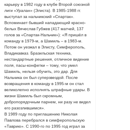
карьеру в 1982 году в клубе Второй союзной
лиги «Уралан» (Элиста). В 1985-1988 гг.
выступал за нальчикский «Спартак».
Вспоминает бывший нападающий красно-
белых Вячеслав Губжев (417 матчей, 137
голов за «Спартак-Нальчик»): «Я пришёл в
команду в 1979-м, а Шамиль – в 1983-м.
Потом он уезжал в Элисту, Симферополь,
Владикавказ. Бразильская техника,
нестандартные решения, отличное видение
поля, пасы-конфетки – тому, что умел
Шамиль, нельзя обучить, это дар. Для
Нальчика он был суперзвездой. После
возвращения в команду в 1995-м он стал
великолепно исполнять штрафные удары. В
жизни Шамиль был скромным,
добропорядочным парнем, ни разу не видел
его разозлившимся».
В 1989 году по приглашению Николая
Павлова перебрался в симферопольскую
«Таврию». С 1990-го по 1995 год играл за