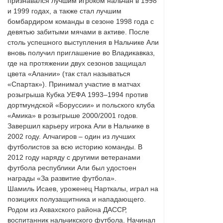
признавался лучшим игроком нальчан в 1998
и 1999 годах, а также стал лучшим
бомбардиром команды в сезоне 1998 года с
девятью забитыми мячами в активе. После
столь успешного выступления в Нальчике Али
вновь получил приглашение во Владикавказ,
где на протяжении двух сезонов защищал
цвета «Алании» (так стал называться
«Спартак»). Принимал участие в матчах
розыгрыша Кубка УЕФА 1993–1994 против
дортмундской «Боруссии» и польского клуба
«Амика» в розыгрыше 2000/2001 годов.
Завершил карьеру игрока Али в Нальчике в
2002 году. Алчагиров – один из лучших
футболистов за всю историю команды. В
2012 году наряду с другими ветеранами
футбола республики Али был удостоен
награды «За развитие футбола».
Шамиль Исаев, уроженец Нарткалы, играл на
позициях полузащитника и нападающего.
Родом из Ахвахского района ДАССР,
воспитанник нальчикского футбола. Начинал