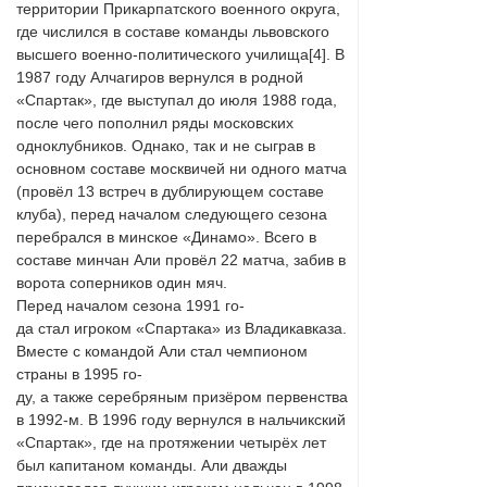
территории Прикарпатского военного округа,
где числился в составе команды львовского
высшего военно-политического училища[4]. В
1987 году Алчагиров вернулся в родной
«Спартак», где выступал до июля 1988 года,
после чего пополнил ряды московских
одноклубников. Однако, так и не сыграв в
основном составе москвичей ни одного матча
(провёл 13 встреч в дублирующем составе
клуба), перед началом следующего сезона
перебрался в минское «Динамо». Всего в
составе минчан Али провёл 22 матча, забив в
ворота соперников один мяч.
Перед началом сезона 1991 го-
да стал игроком «Спартака» из Владикавказа.
Вместе с командой Али стал чемпионом
страны в 1995 го-
ду, а также серебряным призёром первенства
в 1992-м. В 1996 году вернулся в нальчикский
«Спартак», где на протяжении четырёх лет
был капитаном команды. Али дважды