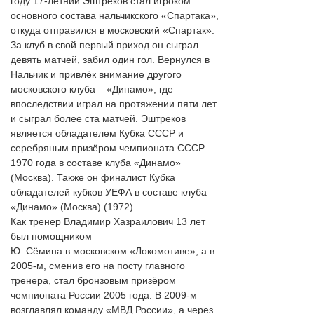
году 17-летний Эштреков стал игроком
основного состава нальчикского «Спартака»,
откуда отправился в московский «Спартак».
За клуб в свой первый приход он сыграл
девять матчей, забил один гол. Вернулся в
Нальчик и привлёк внимание другого
московского клуба – «Динамо», где
впоследствии играл на протяжении пяти лет
и сыграл более ста матчей. Эштреков
является обладателем Кубка СССР и
серебряным призёром чемпионата СССР
1970 года в составе клуба «Динамо»
(Москва). Также он финалист Кубка
обладателей кубков УЕФА в составе клуба
«Динамо» (Москва) (1972).
Как тренер Владимир Хазраилович 13 лет
был помощником
Ю. Сёмина в московском «Локомотиве», а в
2005-м, сменив его на посту главного
тренера, стал бронзовым призёром
чемпионата России 2005 года. В 2009-м
возглавлял команду «МВД России», а через