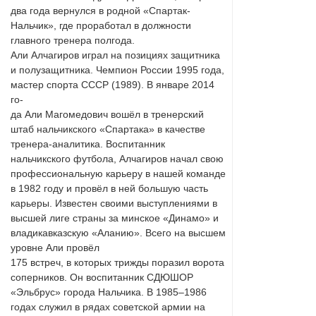
два года вернулся в родной «Спартак-
Нальчик», где проработал в должности
главного тренера полгода.
Али Алчагиров играл на позициях защитника
и полузащитника. Чемпион России 1995 года,
мастер спорта СССР (1989). В январе 2014
го-
да Али Магомедович вошёл в тренерский
штаб нальчикского «Спартака» в качестве
тренера-аналитика. Воспитанник
нальчикского футбола, Алчагиров начал свою
профессиональную карьеру в нашей команде
в 1982 году и провёл в ней большую часть
карьеры. Известен своими выступлениями в
высшей лиге страны за минское «Динамо» и
владикавказскую «Аланию». Всего на высшем
уровне Али провёл
175 встреч, в которых трижды поразил ворота
соперников. Он воспитанник СДЮШОР
«Эльбрус» города Нальчика. В 1985–1986
годах служил в рядах советской армии на