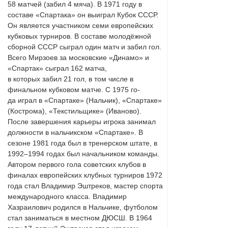
58 матчей (забил 4 мяча). В 1971 году в
составе «Спартака» он выиграл Кубок СССР.
Он является участником семи европейских
кубковых турниров. В составе молодёжной
сборной СССР сыграл один матч и забил гол.
Всего Мирзоев за московские «Динамо» и
«Спартак» сыграл 162 матча,
в которых забил 21 гол, в том числе в
финальном кубковом матче. C 1975 го-
да играл в «Спартаке» (Нальчик), «Спартаке»
(Кострома), «Текстильщике» (Иваново).
После завершения карьеры игрока занимал
должности в нальчикском «Спартаке». В
сезоне 1981 года был в тренерском штате, в
1992–1994 годах был начальником команды.
Автором первого гола советских клубов в
финалах европейских клубных турниров 1972
года стал Владимир Эштреков, мастер спорта
международного класса. Владимир
Хазраилович родился в Нальчике, футболом
стал заниматься в местном ДЮСШ. В 1964