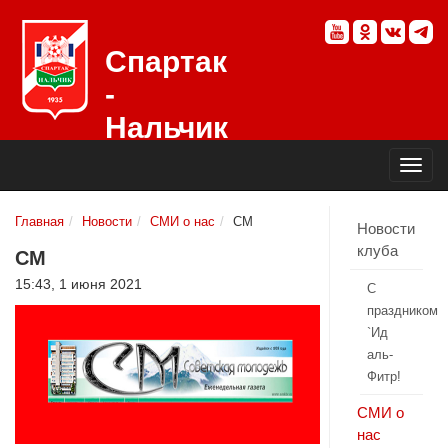
Спартак
-
Нальчик
Официальный
сайт
футбольного
клуба
Главная
Новости
СМИ о нас
СМ
Новости
клуба
СМ
15:43, 1 июня 2021
С
праздником
`Ид
аль-
Фитр!
СМИ о
нас