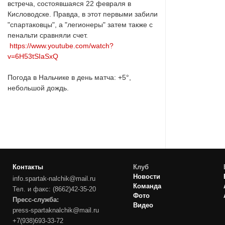
встреча, состоявшаяся 22 февраля в
Кисловодске. Правда, в этот первыми забили
"спартаковцы", а "легионеры" затем также с
пенальти сравняли счет.
https://www.youtube.com/watch?
v=6H53tSIaSxQ
Погода в Нальчике в день матча: +5°,
небольшой дождь.
Контакты
Клуб
Новости
info.spartak-nalchik@mail.ru
Команда
Тел. и факс: (8662)42-35-20
Фото
Пресс-служба:
Видео
press-spartaknalchik@mail.ru
+7(938)693-33-72