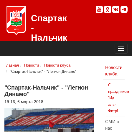
Спартак
-
Нальчик
Официальный
сайт
футбольного
клуба
Главная
Новости
Новости клуба
Новости
"Спартак-Нальчик" - "Легион Динамо"
клуба
С
"Спартак-Нальчик" - "Легион
праздником
Динамо"
`Ид
19:16, 6 марта 2018
аль-
Фитр!
СМИ о
нас