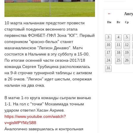
←
Авгу
10 марта нальчанам предстоит провести
Пн
Вт
Ср
стартовый поединок весеннего этапа
первенства ФОНБЕТ-ПФЛ Зона "ЮГ". Первый
3
4
5
соперником "красно-белых" станет
10
11
12
махачкалинское "Легион Динамо". Матч
17
18
19
состоится в Нальчике в эту субботу в 15-00.
По итогам осенней части сезона-2017/18
24
25
26
команда Сергея Трубицина расположилась
31
на 9-й строчке турнирной таблицы с активом
в 26 очков. "Легион" идет шестым, опережая
нальчан на два очка.
В матче 1-го круга команды сыграли вничью
1-1. На гол с "точки" Мохаммада точным
ударом ответил Хасан Ахриев.
https://www.youtube.com/watch?
v=gisMPYMzS88
Аналогично завершилась и контрольная