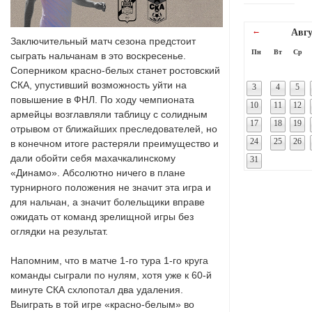
←
Авгу
Заключительный матч сезона предстоит
Пн
Вт
Ср
сыграть нальчанам в это воскресенье.
Соперником красно-белых станет ростовский
СКА, упустивший возможность уйти на
3
4
5
повышение в ФНЛ. По ходу чемпионата
10
11
12
армейцы возглавляли таблицу с солидным
17
18
19
отрывом от ближайших преследователей, но
24
25
26
в конечном итоге растеряли преимущество и
дали обойти себя махачкалинскому
31
«Динамо». Абсолютно ничего в плане
турнирного положения не значит эта игра и
для нальчан, а значит болельщики вправе
ожидать от команд зрелищной игры без
оглядки на результат.
Напомним, что в матче 1-го тура 1-го круга
команды сыграли по нулям, хотя уже к 60-й
минуте СКА схлопотал два удаления.
Выиграть в той игре «красно-белым» во