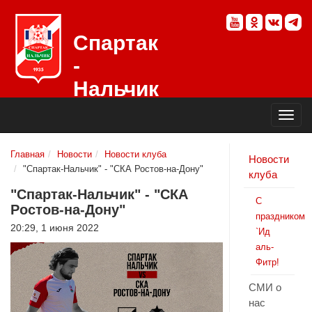
Спартак
-
Нальчик
Официальный
сайт
футбольного
клуба
Главная
Новости
Новости клуба
Новости
"Спартак-Нальчик" - "СКА Ростов-на-Дону"
клуба
"Спартак-Нальчик" - "СКА
С
Ростов-на-Дону"
праздником
20:29, 1 июня 2022
`Ид
аль-
Фитр!
СМИ о
нас