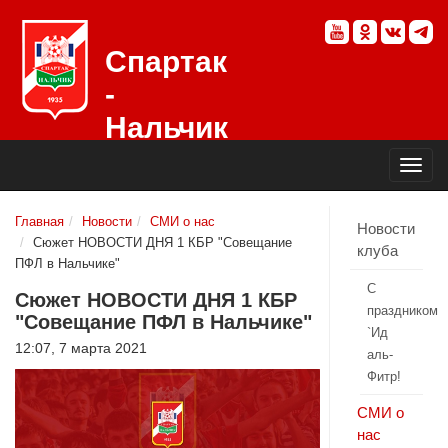
Спартак
-
Нальчик
Официальный
сайт
футбольного
клуба
Главная
Новости
СМИ о нас
Новости
Сюжет НОВОСТИ ДНЯ 1 КБР "Совещание
клуба
ПФЛ в Нальчике"
С
Сюжет НОВОСТИ ДНЯ 1 КБР
праздником
"Совещание ПФЛ в Нальчике"
`Ид
12:07, 7 марта 2021
аль-
Фитр!
СМИ о
нас