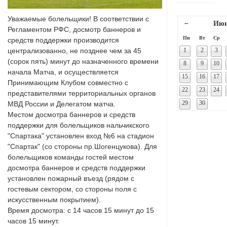
Уважаемые болельщики! В соответствии с
←
Июн
Регламентом РФС, досмотр баннеров и
Пн
Вт
Ср
средств поддержки производится
централизованно, не позднее чем за 45
1
2
3
(сорок пять) минут до назначенного времени
8
9
10
начала Матча, и осуществляется
15
16
17
Принимающим Клубом совместно с
22
23
24
представителями территориальных органов
29
30
МВД России и Делегатом матча.
Местом досмотра баннеров и средств
поддержки для болельщиков нальчикского
"Спартака" установлен вход №6 на стадион
"Спартак" (со стороны пр.Шогенцукова). Для
болельщиков команды гостей местом
досмотра баннеров и средств поддержки
установлен пожарный въезд (рядом с
гостевым сектором, со стороны поля с
искусственным покрытием).
Время досмотра: с 14 часов 15 минут до 15
часов 15 минут.