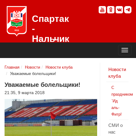
Спартак
-
Нальчик
Официальный
сайт
футбольного
клуба
Главная
Новости
Новости клуба
Новости
Уважаемые болельщики!
клуба
Уважаемые болельщики!
С
21:35, 9 марта 2018
праздником
`Ид
аль-
Фитр!
СМИ о
нас