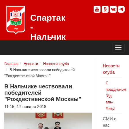
Спартак
-
Нальчик
Официальный
сайт
футбольного
клуба
Главная
Новости
Новости клуба
Новости
В Нальчике чествовали победителей
клуба
"Рождественской Москвы"
С
В Нальчике чествовали
праздником
победителей
`Ид
"Рождественской Москвы"
аль-
11:15, 17 января 2018
Фитр!
СМИ о
нас