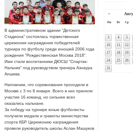
←
Авгу
Пн
Вт
Ср
В административном здании "Детского
Стадиона" состоялась торжественная
3
4
5
церемония награждения победителей
10
11
12
турнира по футболу среди юношей 2006 года
17
18
19
рождения "Рождественская Москва 2018".
24
25
26
Ими стали воспитанники ДЮСШ "Спартак-
Нальчик" под руководством тренера Азнаура
31
Апшева.
Напомним, что соревнования проходили в
Москве с 3 по 8 января. Всего в них приняли
участие 16 команд, но сильнее всех
оказались нальчане.
За победу на турнире юные футболисты
получили медали и грамоты министерства
спорта КБР. Церемонию награждения
провели руководитель школы Аслан Машуков